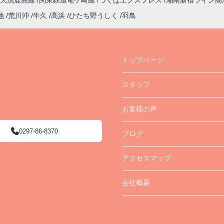
大洗鹿島線
関東鉄道竜ケ崎線
つくばエクスプレス
湘南新宿ライン高
地
荒川沖
牛久
高浜
ひたち野うしく
羽鳥
トップページ
スタッフ
お客様の声
0297-86-8370
ブログ
アクセスマップ
会社概要