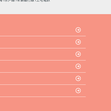
海
水戸線
常磐緩行線
上毛電鉄