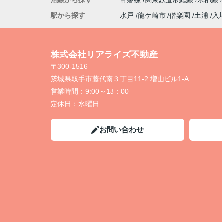
沿線から探す
常磐線
関東鉄道常総線
水郡線
駅から探す
水戸
龍ケ崎市
偕楽園
土浦
入
株式会社リアライズ不動産
〒300-1516
茨城県取手市藤代南３丁目11-2 増山ビル1-A
営業時間：
9:00～18：00
定休日：
水曜日
お問い合わせ