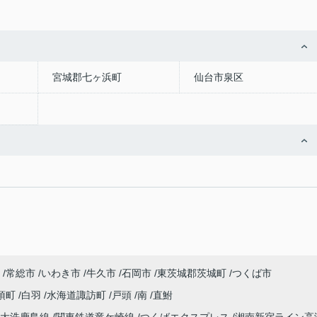
宮城郡七ヶ浜町
仙台市泉区
常総市
いわき市
牛久市
石岡市
東茨城郡茨城町
つくば市
須町
白羽
水海道諏訪町
戸頭
南
直鮒