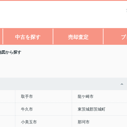
中古を探す
売却査定
ブ
地図から探す
取手市
龍ケ崎市
牛久市
東茨城郡茨城町
小美玉市
那珂市