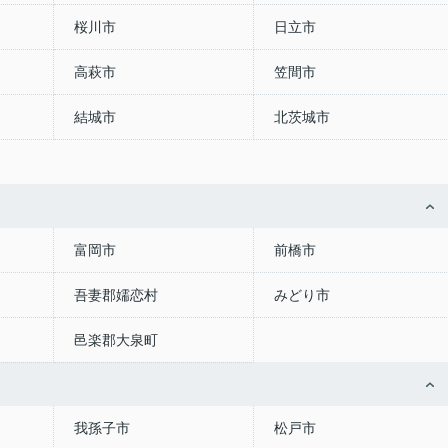
桜川市
日立市
高萩市
笠間市
結城市
北茨城市
富岡市
前橋市
吾妻郡嬬恋村
みどり市
邑楽郡大泉町
我孫子市
松戸市