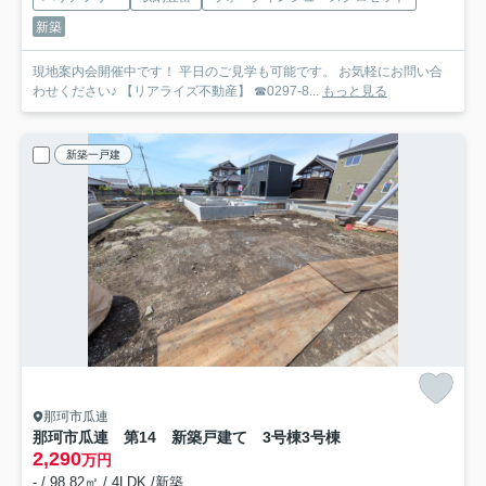
新築
現地案内会開催中です！ 平日のご見学も可能です。 お気軽にお問い合
わせください♪ 【リアライズ不動産】 ☎0297-8...
もっと見る
新築一戸建
那珂市瓜連
那珂市瓜連 第14 新築戸建て 3号棟
3号棟
2,290
万円
- / 98.82㎡ / 4LDK /新築