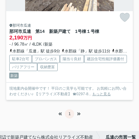
那珂市瓜連
那珂市瓜連 第14 新築戸建て 1号棟
１号棟
2,190
万円
- / 96.78㎡ / 4LDK /新築
水郡線「瓜連」駅 徒歩9分
水郡線「静」駅 徒歩11分
水郡線「常陸鴻巣」駅 徒歩55分
駐車2台可
プロパンガス
陽当り良好
建設住宅性能評価書付
バリアフリー
収納豊富
新築
現地案内会開催中です！ 平日のご見学も可能です。 お気軽にお問い合
わせください♪ 【リアライズ不動産】 ☎0297-8...
もっと見る
1
周辺で新築戸建てなら株式会社リアライズ不動産
瓜連の売買一覧