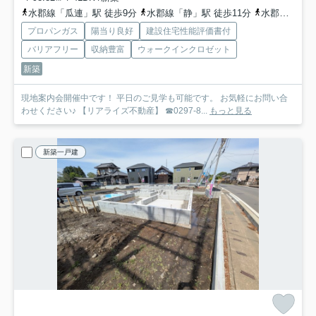
水郡線「瓜連」駅 徒歩9分
水郡線「静」駅 徒歩11分
水郡線「常陸鴻巣」駅 徒歩55分
プロパンガス
陽当り良好
建設住宅性能評価書付
バリアフリー
収納豊富
ウォークインクロゼット
新築
現地案内会開催中です！ 平日のご見学も可能です。 お気軽にお問い合
わせください♪ 【リアライズ不動産】 ☎0297-8...
もっと見る
新築一戸建