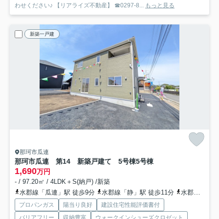
わせください♪ 【リアライズ不動産】 ☎0297-8...
もっと見る
新築一戸建
那珂市瓜連
那珂市瓜連 第14 新築戸建て 5号棟
5号棟
1,690
万円
- / 97.20㎡ / 4LDK＋S(納戸) /新築
水郡線「瓜連」駅 徒歩9分
水郡線「静」駅 徒歩11分
水郡線「常陸鴻巣」駅 徒歩55分
プロパンガス
陽当り良好
建設住宅性能評価書付
バリアフリー
収納豊富
ウォークインシューズクロゼット