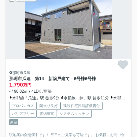
那珂市瓜連
那珂市瓜連 第14 新築戸建て 6号棟
6号棟
1,790
万円
- / 98.82㎡ / 4LDK /新築
水郡線「瓜連」駅 徒歩9分
水郡線「静」駅 徒歩11分
水郡線「常陸鴻巣」駅 徒歩55分
プロパンガス
陽当り良好
建設住宅性能評価書付
バリアフリー
収納豊富
システムキッチン
新築
現地案内会開催中です！ 平日のご見学も可能です。 お気軽にお問い合