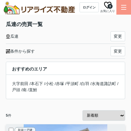
0
ログイン
お気に入り
瓜連の売買一覧
瓜連
変更
条件から探す
変更
おすすめのエリア
大字前田
/
本石下
/
小松
/
赤塚
/
平須町
/
白羽
/
水海道諏訪町
/
戸頭
/
南
/
直鮒
5
件
新築一戸建