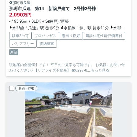
那珂市瓜連
那珂市瓜連 第14 新築戸建て 2号棟
2号棟
2,090
万円
- / 93.96㎡ / 3LDK＋S(納戸) /新築
水郡線「瓜連」駅 徒歩9分
水郡線「静」駅 徒歩11分
水郡線「常陸鴻巣」駅 徒歩55分
駐車2台可
プロパンガス
陽当り良好
建設住宅性能評価書付
バリアフリー
収納豊富
新築
現地案内会開催中です！ 平日のご見学も可能です。 お気軽にお問い合
わせください♪ 【リアライズ不動産】 ☎0297-8...
もっと見る
新築一戸建