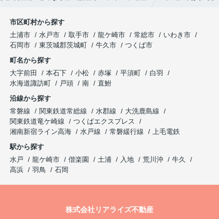
市区町村から探す
土浦市
水戸市
取手市
龍ケ崎市
常総市
いわき市
石岡市
東茨城郡茨城町
牛久市
つくば市
町名から探す
大字前田
本石下
小松
赤塚
平須町
白羽
水海道諏訪町
戸頭
南
直鮒
沿線から探す
常磐線
関東鉄道常総線
水郡線
大洗鹿島線
関東鉄道竜ケ崎線
つくばエクスプレス
湘南新宿ライン高海
水戸線
常磐緩行線
上毛電鉄
駅から探す
水戸
龍ケ崎市
偕楽園
土浦
入地
荒川沖
牛久
高浜
羽鳥
石岡
株式会社リアライズ不動産