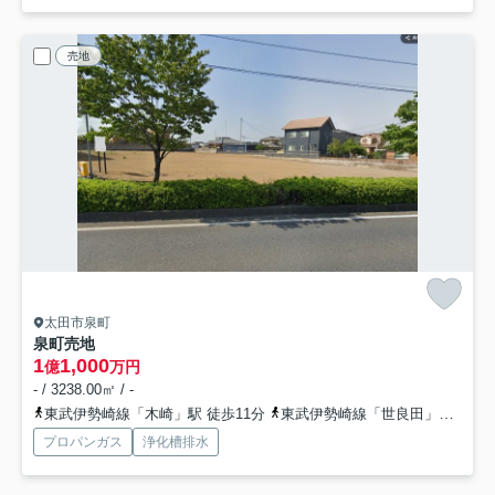
売地
太田市泉町
泉町売地
1
1,000
億
万円
- / 3238.00㎡ / -
東武伊勢崎線「木崎」駅 徒歩11分
東武伊勢崎線「世良田」駅 徒歩46分
プロパンガス
浄化槽排水