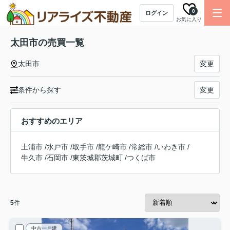
0
ログイン
お気に入り
太田市の売買一覧
太田市
変更
条件から探す
変更
おすすめのエリア
土浦市
/
水戸市
/
取手市
/
龍ケ崎市
/
常総市
/
いわき市
/
牛久市
/
石岡市
/
東茨城郡茨城町
/
つくば市
5
件
中古一戸建