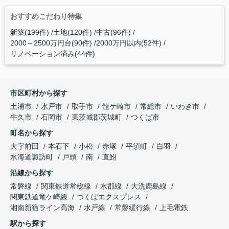
おすすめこだわり特集
新築(199件)
土地(120件)
中古(96件)
2000～2500万円台(90件)
2000万円以内(52件)
リノベーション済み(44件)
市区町村から探す
土浦市
水戸市
取手市
龍ケ崎市
常総市
いわき市
牛久市
石岡市
東茨城郡茨城町
つくば市
町名から探す
大字前田
本石下
小松
赤塚
平須町
白羽
水海道諏訪町
戸頭
南
直鮒
沿線から探す
常磐線
関東鉄道常総線
水郡線
大洗鹿島線
関東鉄道竜ケ崎線
つくばエクスプレス
湘南新宿ライン高海
水戸線
常磐緩行線
上毛電鉄
駅から探す