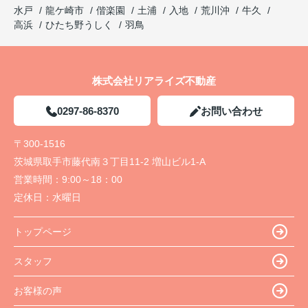
水戸
龍ケ崎市
偕楽園
土浦
入地
荒川沖
牛久
高浜
ひたち野うしく
羽鳥
株式会社リアライズ不動産
0297-86-8370
お問い合わせ
〒300-1516
茨城県取手市藤代南３丁目11-2 増山ビル1-A
営業時間：
9:00～18：00
定休日：
水曜日
トップページ
スタッフ
お客様の声