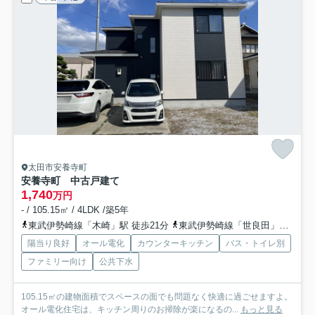
太田市安養寺町
安養寺町 中古戸建て
1,740
万円
- / 105.15㎡ / 4LDK /築5年
東武伊勢崎線「木崎」駅 徒歩21分
東武伊勢崎線「世良田」駅 徒歩41分
陽当り良好
オール電化
カウンターキッチン
バス・トイレ別
ファミリー向け
公共下水
105.15㎡の建物面積でスペースの面でも問題なく快適に過ごせますよ。
オール電化住宅は、キッチン周りのお掃除が楽になるの...
もっと見る