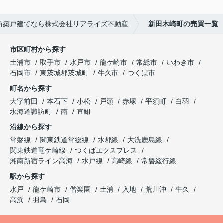
新築戸建てなら株式会社リアライズ不動産
新田木崎町の売買一覧
市区町村から探す
土浦市
取手市
水戸市
龍ケ崎市
常総市
いわき市
石岡市
東茨城郡茨城町
牛久市
つくば市
町名から探す
大字前田
本石下
小松
戸頭
赤塚
平須町
白羽
水海道諏訪町
南
直鮒
沿線から探す
常磐線
関東鉄道常総線
水郡線
大洗鹿島線
関東鉄道竜ケ崎線
つくばエクスプレス
湘南新宿ライン高海
水戸線
高崎線
常磐緩行線
駅から探す
水戸
龍ケ崎市
偕楽園
土浦
入地
荒川沖
牛久
高浜
羽鳥
石岡