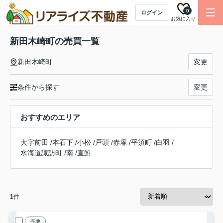
0
ログイン
お気に入り
新田木崎町の売買一覧
新田木崎町
変更
条件から探す
変更
おすすめのエリア
大字前田
/
本石下
/
小松
/
戸頭
/
赤塚
/
平須町
/
白羽
/
水海道諏訪町
/
南
/
直鮒
1
件
売地