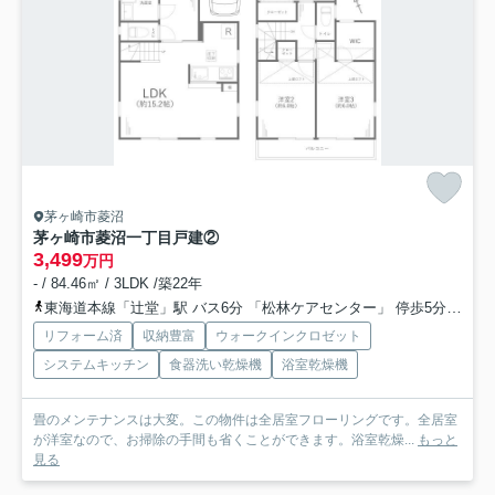
茅ヶ崎市菱沼
茅ヶ崎市菱沼一丁目戸建②
3,499
万円
- / 84.46㎡ / 3LDK /築22年
東海道本線「辻堂」駅 バス6分 「松林ケアセンター」 停歩5分
湘南
リフォーム済
収納豊富
ウォークインクロゼット
システムキッチン
食器洗い乾燥機
浴室乾燥機
畳のメンテナンスは大変。この物件は全居室フローリングです。全居室
が洋室なので、お掃除の手間も省くことができます。浴室乾燥...
もっと
見る