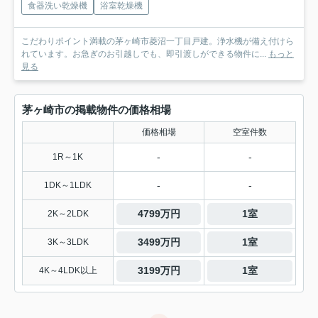
食器洗い乾燥機
浴室乾燥機
こだわりポイント満載の茅ヶ崎市菱沼一丁目戸建。浄水機が備え付けら
れています。お急ぎのお引越しでも、即引渡しができる物件に...
もっと
見る
茅ヶ崎市の掲載物件の価格相場
価格相場
空室件数
-
-
1R～1K
-
-
1DK～1LDK
4799万円
1室
2K～2LDK
3499万円
1室
3K～3LDK
3199万円
1室
4K～4LDK以上