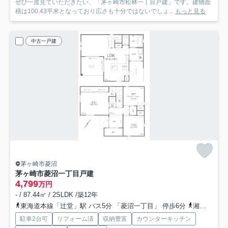
ぜひ一度見ていただきたい、「茅ヶ崎市松林一丁目戸建」です。建物面
積は100.43平米となっており広さも十分ではないでしょ...
もっと見る
中古一戸建
茅ヶ崎市菱沼
茅ヶ崎市菱沼一丁目戸建
4,799
万円
- / 87.44㎡ / 2SLDK /築12年
東海道本線「辻堂」駅 バス5分 「菱沼一丁目」 停歩6分
湘南新宿ライン高海「辻堂」駅 バス5分 「菱沼一丁目」 停歩6分
駐車2台可
リフォーム済
収納豊富
カウンターキッチン