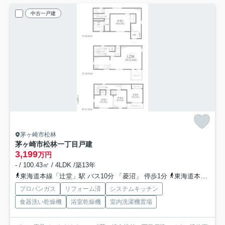
中古一戸建
茅ヶ崎市松林
茅ヶ崎市松林一丁目戸建
3,199
万円
- / 100.43㎡ / 4LDK /築13年
東海道本線「辻堂」駅 バス10分 「菱沼」 停歩1分
東海道本線「茅ケ崎」駅 バス6分 「菱沼」 停歩1分
プロパンガス
リフォーム済
システムキッチン
食器洗い乾燥機
浴室乾燥機
室内洗濯機置場