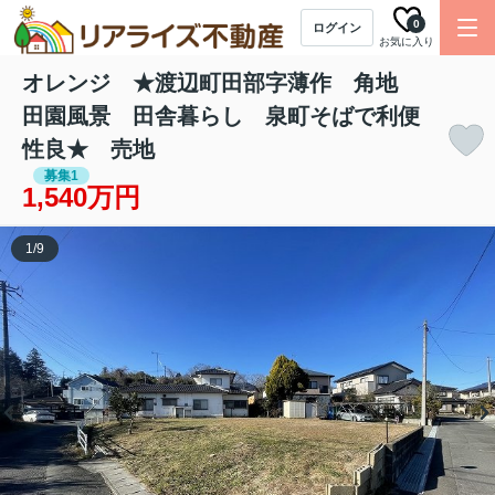
0
ログイン
お気に入り
オレンジ ★渡辺町田部字薄作 角地
田園風景 田舎暮らし 泉町そばで利便
性良★ 売地
募集1
1,540万円
1
/
9