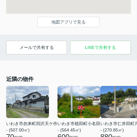
地図アプリで見る
メールで共有する
LINEで共有する
近隣の物件
いわき市勿来町四沢天ケ作
いわき市植田町小名田
いわき市仁井田町
- (507.00㎡)
- (564.45㎡)
- (270.85㎡)
70
600
880