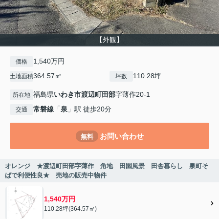
【外観】
1,540万円
価格
364.57㎡
110.28坪
土地面積
坪数
福島県
いわき市
渡辺町田部
字薄作20-1
所在地
常磐線
「
泉
」駅 徒歩20分
交通
お問い合わせ
無料
オレンジ ★渡辺町田部字薄作 角地 田園風景 田舎暮らし 泉町そ
ばで利便性良★ 売地の販売中物件
1,540万円
110.28坪(364.57㎡)