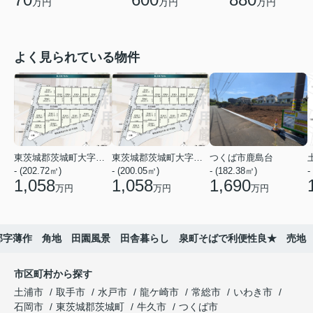
万円
万円
万円
よく見られている物件
東茨城郡茨城町大字前田
東茨城郡茨城町大字前田
つくば市鹿島台
- (202.72㎡)
- (200.05㎡)
- (182.38㎡)
-
1,058
1,058
1,690
万円
万円
万円
部字薄作 角地 田園風景 田舎暮らし 泉町そばで利便性良★ 売地
市区町村から探す
土浦市
取手市
水戸市
龍ケ崎市
常総市
いわき市
石岡市
東茨城郡茨城町
牛久市
つくば市