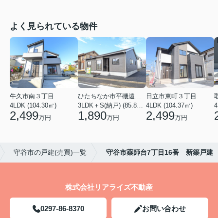
よく見られている物件
牛久市南３丁目
ひたちなか市平磯遠原町
日立市東町３丁目
4LDK (104.30㎡)
3LDK＋S(納戸) (85.86㎡)
4LDK (104.37㎡)
4
2,499
1,890
2,499
万円
万円
万円
守谷市の戸建(売買)一覧
守谷市薬師台7丁目16番 新築戸建
株式会社リアライズ不動産
0297-86-8370
お問い合わせ