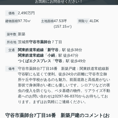
お気軽にお問合せください！
2,490万円
価格
97.70㎡
47.53坪
4LDK
建物面積
土地面積
間取り
(157.15㎡)
新築
築年数
茨城県
守谷市
薬師台
７丁目
所在地
関東鉄道常総線
「
新守谷
」駅 徒歩38分
交通
関東鉄道常総線
「
小絹
」駅 徒歩47分
つくばエクスプレス
「
守谷
」駅 徒歩49分
守谷市薬師台7丁目16番 新築戸建：関東鉄道常総線新
備考
守谷駅にも近くて便利。徒歩24分の距離に守谷市立御
所ケ丘中学校があるのも魅力。前面道路と高低差がない
形状で身体障がい者にも優しいです。シロアリなどの害
虫の侵入を防ぐなら、ベタ基礎の物件。リアライズ不動
産へのお問い合わせは0297-86-8370からお待ちしてお
ります。まずはお気軽にご連絡ください。
守谷市薬師台7丁目16番 新築戸建のコメント(お