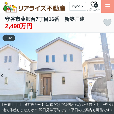
0
ログイン
お気に入り
守谷市薬師台7丁目16番 新築戸建
2,490万円
1
/
42
【外観】【月々6万円台〜】 写真だけでは伝わらない快適さを、ぜひ現
地で体感しませんか？ 即日見学可能です！平日のご案内も可能です♪