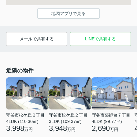
地図アプリで見る
メールで共有する
LINEで共有する
近隣の物件
守谷市松ケ丘２丁目
守谷市松ケ丘２丁目
守谷市薬師台７丁目
4LDK (110.30㎡)
3LDK (109.37㎡)
4LDK (99.77㎡)
4
3,998
3,948
2,690
万円
万円
万円