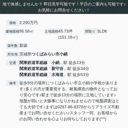
地で体感しませんか？ 即日見学可能です！平日のご案内も可能です♪
お気軽にお問合せください！
2,290万円
価格
95.58㎡
45.73坪
3LDK
建物面積
土地面積
間取り
(151.18㎡)
新築
築年数
茨城県
つくばみらい市
小絹
所在地
関東鉄道常総線
「
小絹
」駅 徒歩13分
交通
関東鉄道常総線
「
新守谷
」駅 徒歩34分
関東鉄道常総線
「
水海道
」駅 徒歩53分
徒歩9分の場所につくばみらい市立小絹小学校がありま
備考
す♪多くの方が重要視する、耐風構造の物件となってお
り安心です♪駅まで徒歩13分の場所に立地しています♪
地盤が弱いと大惨事になりかねませんので地盤調査はと
ても大切です♪まずは0297-86-8370からリアライズ不動
産までお問い合せください♪スタッフ一同、お客様から
のお問い合わせを心よりお待ちしております(^^)