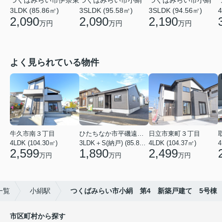
つくばみらい市伊奈東
つくばみらい市小絹
つくばみらい市小絹
3LDK (85.86㎡)
3SLDK (95.58㎡)
3SLDK (94.56㎡)
4
2,090
2,090
2,190
万円
万円
万円
よく見られている物件
牛久市南３丁目
ひたちなか市平磯遠原町
日立市東町３丁目
4LDK (104.30㎡)
3LDK＋S(納戸) (85.86㎡)
4LDK (104.37㎡)
4
2,599
1,890
2,499
万円
万円
万円
一覧
小絹駅
つくばみらい市小絹 第4 新築戸建て 5号棟
市区町村から探す