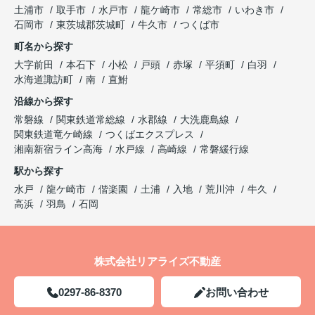
土浦市
取手市
水戸市
龍ケ崎市
常総市
いわき市
石岡市
東茨城郡茨城町
牛久市
つくば市
町名から探す
大字前田
本石下
小松
戸頭
赤塚
平須町
白羽
水海道諏訪町
南
直鮒
沿線から探す
常磐線
関東鉄道常総線
水郡線
大洗鹿島線
関東鉄道竜ケ崎線
つくばエクスプレス
湘南新宿ライン高海
水戸線
高崎線
常磐緩行線
駅から探す
水戸
龍ケ崎市
偕楽園
土浦
入地
荒川沖
牛久
高浜
羽鳥
石岡
株式会社リアライズ不動産
0297-86-8370
お問い合わせ