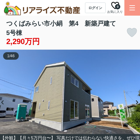
0
ログイン
お気に入り
つくばみらい市小絹 第4 新築戸建て
5号棟
2,290万円
1
/
46
【外観】【月々5万円台〜】 写真だけでは伝わらない快適さを、ぜひ現