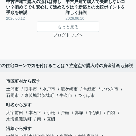
中古戸建て購入の流れは難し
中古戸建て購入で失敗しないコ
い？初めてでも安心して進める
ツは？新築との比較ポイントを
手順を解説
詳しく解説
2026.06.12
2026.06.10
もっと見る
ブログトップへ
ての住宅ローンで気を付けることは？注意点や購入時の資金計画も解説
市区町村から探す
土浦市
取手市
水戸市
龍ケ崎市
常総市
いわき市
石岡市
東茨城郡茨城町
牛久市
つくば市
町名から探す
大字前田
本石下
小松
戸頭
赤塚
平須町
白羽
水海道諏訪町
南
直鮒
沿線から探す