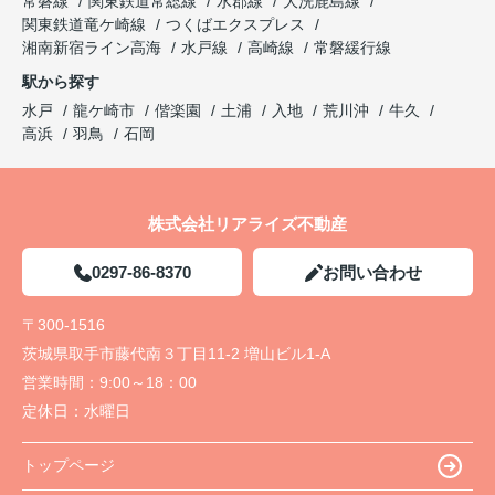
常磐線
関東鉄道常総線
水郡線
大洗鹿島線
関東鉄道竜ケ崎線
つくばエクスプレス
湘南新宿ライン高海
水戸線
高崎線
常磐緩行線
駅から探す
水戸
龍ケ崎市
偕楽園
土浦
入地
荒川沖
牛久
高浜
羽鳥
石岡
株式会社リアライズ不動産
0297-86-8370
お問い合わせ
〒300-1516
茨城県取手市藤代南３丁目11-2 増山ビル1-A
営業時間：
9:00～18：00
定休日：
水曜日
トップページ