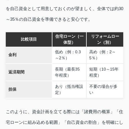
を自己資金として用意しておくのが望ましく、全体では約30
～35％の自己資金を準備できると安心です。
住宅ローン（一
リフォームロー
比較項目
体型）
ン（別）
低め（例：0.3
高め（例：2～
金利
～2％）
5％）
長期（最長35
短期（10～15年
返済期間
年程度）
程度）
あり（抵当権設
不要の場合が多
担保
定）
い
このように、資金計画を立てる際には「諸費用の概算」「住
宅ローンに組み込める範囲」「自己資金の割合」を明確にし