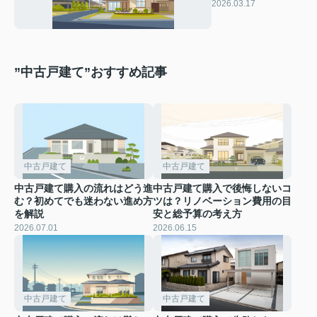
目安と予算計画の考
2026.03.17
え方をご紹介
”中古戸建て”おすすめ記事
中古戸建て
中古戸建て
中古戸建て購入の流れはどう進
中古戸建て購入で後悔しないコ
む？初めてでも迷わない進め方
ツは？リノベーション費用の目
を解説
安と総予算の考え方
2026.07.01
2026.06.15
中古戸建て
中古戸建て