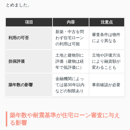
とめました。
項目
内容
注意点
新築・中古を問
審査条件は物件
利用の可否
わず住宅ローン
により異なる
の利用は可能
土地と建物別に
立地や評価方法
担保評価
評価（建物は経
により融資額が
年で低評価に）
変わることも
金融機関によっ
築年数の影響
ては築30年以内
事前確認が必要
などの制限あり
築年数や耐震基準が住宅ローン審査に与え
る影響