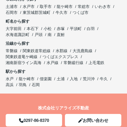
土浦市
水戸市
取手市
龍ケ崎市
常総市
いわき市
石岡市
東茨城郡茨城町
牛久市
つくば市
町名から探す
大字前田
本石下
小松
赤塚
平須町
白羽
水海道諏訪町
戸頭
南
直鮒
沿線から探す
常磐線
関東鉄道常総線
水郡線
大洗鹿島線
関東鉄道竜ケ崎線
つくばエクスプレス
湘南新宿ライン高海
水戸線
常磐緩行線
上毛電鉄
駅から探す
水戸
龍ケ崎市
偕楽園
土浦
入地
荒川沖
牛久
高浜
羽鳥
石岡
株式会社リアライズ不動産
0297-86-8370
お問い合わせ