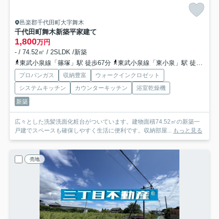
邑楽郡千代田町大字舞木
千代田町舞木新築平家建て
1,800
万円
- / 74.52㎡ / 2SLDK /新築
東武小泉線「篠塚」駅 徒歩67分
東武小泉線「東小泉」駅 徒歩80分
プロパンガス
収納豊富
ウォークインクロゼット
システムキッチン
カウンターキッチン
浴室乾燥機
新築
広々とした洗髪洗面化粧台がついています。建物面積74.52㎡の新築一
戸建でスペースも確保しやすく生活に便利です。収納部屋...
もっと見る
売地