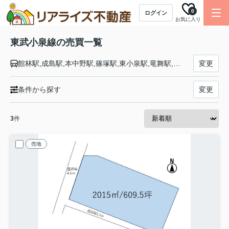
0
ログイン
お気に入り
東武小泉線の売買一覧
館林駅,成島駅,本中野駅,篠塚駅,東小泉駅,竜舞駅,太田駅,小泉町駅,西小泉駅
変更
条件から探す
変更
3
件
売地