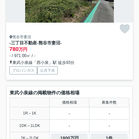
熊谷市妻沼
-三丁目不動産-熊谷市妻沼-
780
万円
- / 971.00㎡ / -
東武小泉線「西小泉」駅 徒歩93分
プロパンガス
公共下水
東武小泉線の掲載物件の価格相場
価格相場
募集件数
-
-
1R～1K
-
-
1DK～1LDK
1800万円
1件
2K～2LDK