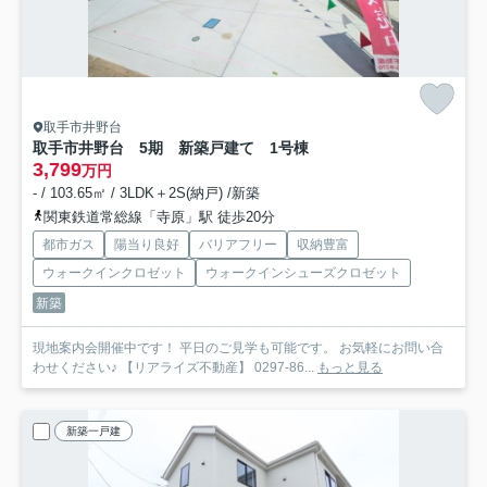
取手市井野台
取手市井野台 5期 新築戸建て 1号棟
3,799
万円
- / 103.65㎡ / 3LDK＋2S(納戸) /新築
関東鉄道常総線「寺原」駅 徒歩20分
都市ガス
陽当り良好
バリアフリー
収納豊富
ウォークインクロゼット
ウォークインシューズクロゼット
新築
現地案内会開催中です！ 平日のご見学も可能です。 お気軽にお問い合
わせください♪ 【リアライズ不動産】 0297-86...
もっと見る
新築一戸建