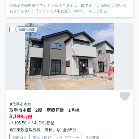
現地案内会開催中です！ 平日のご見学も可能です。 お気軽にお問い合
わせください♪ 【リアライズ不動産】 0297-8...
もっと見る
新築一戸建
取手市本郷
取手市本郷 2期 新築戸建 1号棟
3,199
万円
- / 105.50㎡ / 4LDK /新築
関東鉄道常総線「寺原」駅 徒歩5分
都市ガス
陽当り良好
バリアフリー
収納豊富