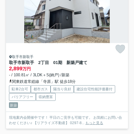
取手市新取手
取手市新取手 2丁目 01期 新築戸建て
2,899
万円
- / 100.81㎡ / 3LDK＋S(納戸) /新築
関東鉄道常総線「寺原」駅 徒歩18分
駐車2台可
都市ガス
陽当り良好
建設住宅性能評価書付
バリアフリー
収納豊富
新築
現地案内会開催中です！ 平日のご見学も可能です。 お気軽にお問い合
わせください♪ 【リアライズ不動産】 0297-8...
もっと見る