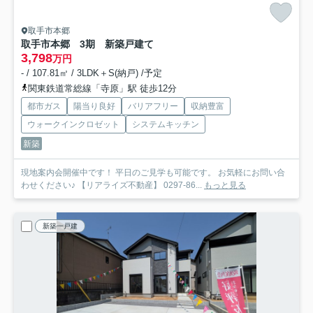
取手市本郷
取手市本郷 3期 新築戸建て
3,798
万円
- / 107.81㎡ / 3LDK＋S(納戸) /予定
関東鉄道常総線「寺原」駅 徒歩12分
都市ガス
陽当り良好
バリアフリー
収納豊富
ウォークインクロゼット
システムキッチン
新築
現地案内会開催中です！ 平日のご見学も可能です。 お気軽にお問い合
わせください♪ 【リアライズ不動産】 0297-86...
もっと見る
新築一戸建