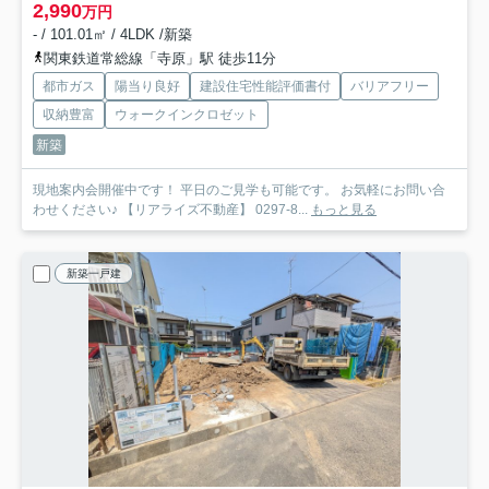
2,990
万円
- / 101.01㎡ / 4LDK /新築
関東鉄道常総線「寺原」駅 徒歩11分
都市ガス
陽当り良好
建設住宅性能評価書付
バリアフリー
収納豊富
ウォークインクロゼット
新築
現地案内会開催中です！ 平日のご見学も可能です。 お気軽にお問い合
わせください♪ 【リアライズ不動産】 0297-8...
もっと見る
新築一戸建