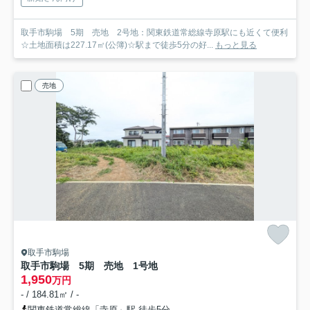
取手市駒場 5期 売地 2号地：関東鉄道常総線寺原駅にも近くて便利
☆土地面積は227.17㎡(公簿)☆駅まで徒歩5分の好...
もっと見る
売地
取手市駒場
取手市駒場 5期 売地 1号地
1,950
万円
- / 184.81㎡ / -
関東鉄道常総線「寺原」駅 徒歩5分