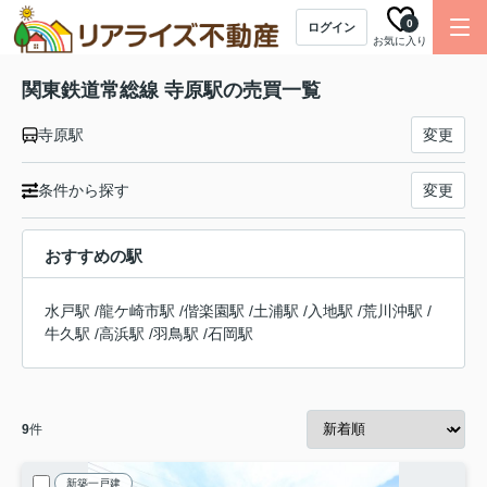
0
ログイン
お気に入り
関東鉄道常総線 寺原駅の売買一覧
寺原駅
変更
条件から探す
変更
おすすめの駅
水戸駅
/
龍ケ崎市駅
/
偕楽園駅
/
土浦駅
/
入地駅
/
荒川沖駅
/
牛久駅
/
高浜駅
/
羽鳥駅
/
石岡駅
9
件
新築一戸建