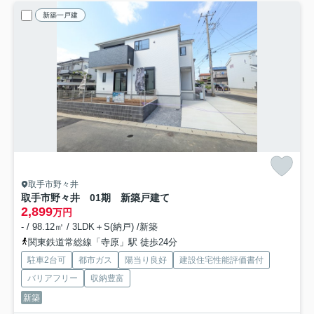
新築一戸建
取手市野々井
取手市野々井 01期 新築戸建て
2,899
万円
- / 98.12㎡ / 3LDK＋S(納戸) /新築
関東鉄道常総線「寺原」駅 徒歩24分
駐車2台可
都市ガス
陽当り良好
建設住宅性能評価書付
バリアフリー
収納豊富
新築