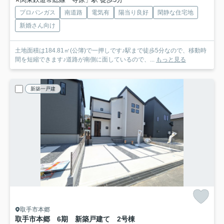
プロパンガス
南道路
電気有
陽当り良好
閑静な住宅地
新婚さん向け
土地面積は184.81㎡(公簿)で一押しです♪駅まで徒歩5分なので、移動時
間を短縮できます♪道路が南側に面しているので、...
もっと見る
新築一戸建
取手市本郷
取手市本郷 6期 新築戸建て 2号棟