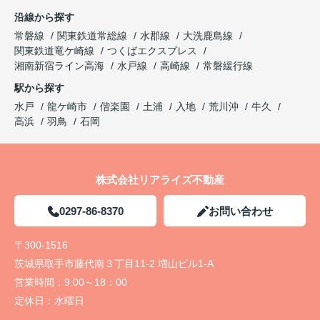
沿線から探す
常磐線
関東鉄道常総線
水郡線
大洗鹿島線
関東鉄道竜ケ崎線
つくばエクスプレス
湘南新宿ライン高海
水戸線
高崎線
常磐緩行線
駅から探す
水戸
龍ケ崎市
偕楽園
土浦
入地
荒川沖
牛久
高浜
羽鳥
石岡
株式会社リアライズ不動産
0297-86-8370
お問い合わせ
〒300-1516
茨城県取手市藤代南３丁目11-2 増山ビル1-A
営業時間：
9:00～18：00
定休日：
水曜日