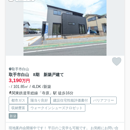
取手市白山
取手市白山 8期 新築戸建て
3,190
万円
- / 101.85㎡ / 4LDK /新築
関東鉄道常総線「寺原」駅 徒歩16分
都市ガス
陽当り良好
建設住宅性能評価書付
バリアフリー
収納豊富
ウォークインシューズクロゼット
新築
現地案内会開催中です！ 平日のご見学も可能です。 お気軽にお問い合