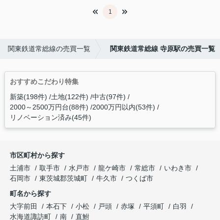
1
関東鉄道常総線の売買一覧
関東鉄道常総線 寺原駅の売買一覧
おすすめこだわり特集
新築(198件)
土地(122件)
中古(97件)
2000～2500万円台(88件)
2000万円以内(53件)
リノベーション済み(45件)
市区町村から探す
土浦市
取手市
水戸市
龍ケ崎市
常総市
いわき市
石岡市
東茨城郡茨城町
牛久市
つくば市
町名から探す
大字前田
本石下
小松
戸頭
赤塚
平須町
白羽
水海道諏訪町
南
直鮒