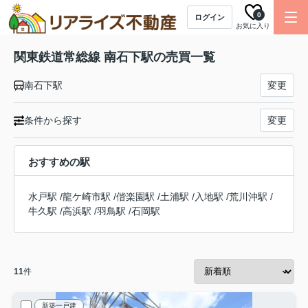
0
ログイン
お気に入り
関東鉄道常総線 南石下駅の売買一覧
南石下駅
変更
条件から探す
変更
おすすめの駅
水戸駅
/
龍ケ崎市駅
/
偕楽園駅
/
土浦駅
/
入地駅
/
荒川沖駅
/
牛久駅
/
高浜駅
/
羽鳥駅
/
石岡駅
11
件
新築一戸建