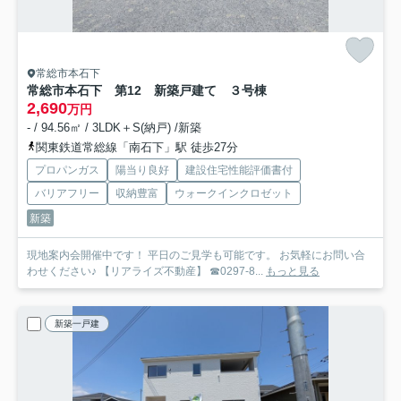
常総市本石下
常総市本石下 第12 新築戸建て ３号棟
2,690
万円
- / 94.56㎡ / 3LDK＋S(納戸) /新築
関東鉄道常総線「南石下」駅 徒歩27分
プロパンガス
陽当り良好
建設住宅性能評価書付
バリアフリー
収納豊富
ウォークインクロゼット
新築
現地案内会開催中です！ 平日のご見学も可能です。 お気軽にお問い合
わせください♪ 【リアライズ不動産】 ☎0297-8...
もっと見る
新築一戸建