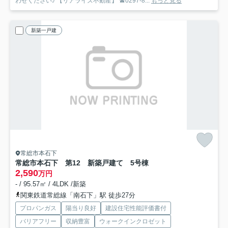
わせください♪ 【リアライズ不動産】 ☎0297-8...
もっと見る
新築一戸建
常総市本石下
常総市本石下 第12 新築戸建て 5号棟
2,590
万円
- / 95.57㎡ / 4LDK /新築
関東鉄道常総線「南石下」駅 徒歩27分
プロパンガス
陽当り良好
建設住宅性能評価書付
バリアフリー
収納豊富
ウォークインクロゼット