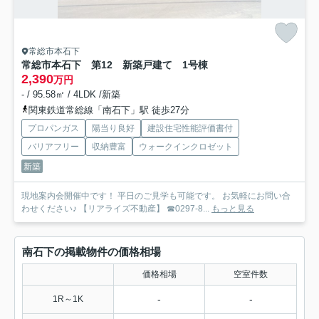
常総市本石下
常総市本石下 第12 新築戸建て 1号棟
2,390
万円
- / 95.58㎡ / 4LDK /新築
関東鉄道常総線「南石下」駅 徒歩27分
プロパンガス
陽当り良好
建設住宅性能評価書付
バリアフリー
収納豊富
ウォークインクロゼット
新築
現地案内会開催中です！ 平日のご見学も可能です。 お気軽にお問い合
わせください♪ 【リアライズ不動産】 ☎0297-8...
もっと見る
南石下の掲載物件の価格相場
価格相場
空室件数
-
-
1R～1K