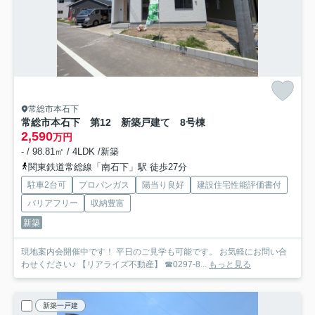
常総市本石下
常総市本石下 第12 新築戸建て 8号棟
2,590
万円
- / 98.81㎡ / 4LDK /新築
関東鉄道常総線「南石下」駅 徒歩27分
駐車2台可
プロパンガス
陽当り良好
建設住宅性能評価書付
バリアフリー
収納豊富
新築
現地案内会開催中です！ 平日のご見学も可能です。 お気軽にお問い合
わせください♪ 【リアライズ不動産】 ☎0297-8...
もっと見る
新築一戸建