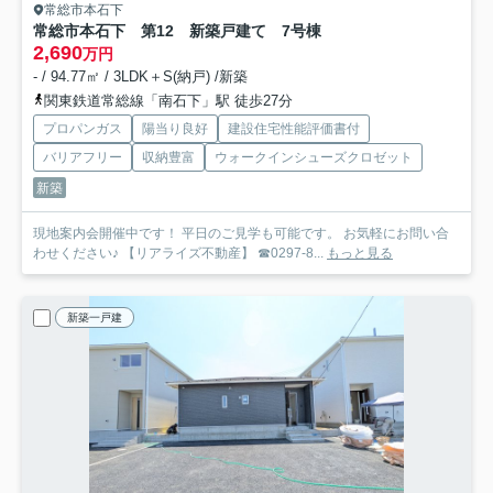
常総市本石下
常総市本石下 第12 新築戸建て 7号棟
2,690
万円
- / 94.77㎡ / 3LDK＋S(納戸) /新築
関東鉄道常総線「南石下」駅 徒歩27分
プロパンガス
陽当り良好
建設住宅性能評価書付
バリアフリー
収納豊富
ウォークインシューズクロゼット
新築
現地案内会開催中です！ 平日のご見学も可能です。 お気軽にお問い合
わせください♪ 【リアライズ不動産】 ☎0297-8...
もっと見る
新築一戸建