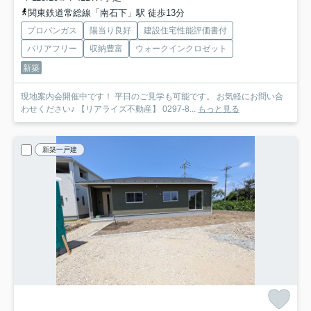
関東鉄道常総線「南石下」駅 徒歩13分
プロパンガス
陽当り良好
建設住宅性能評価書付
バリアフリー
収納豊富
ウォークインクロゼット
新築
現地案内会開催中です！ 平日のご見学も可能です。 お気軽にお問い合
わせください♪ 【リアライズ不動産】 0297-8...
もっと見る
新築一戸建