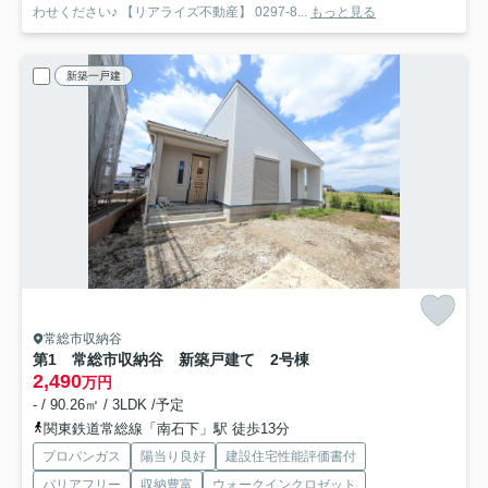
わせください♪ 【リアライズ不動産】 0297-8...
もっと見る
新築一戸建
常総市収納谷
第1 常総市収納谷 新築戸建て 2号棟
2,490
万円
- / 90.26㎡ / 3LDK /予定
関東鉄道常総線「南石下」駅 徒歩13分
プロパンガス
陽当り良好
建設住宅性能評価書付
バリアフリー
収納豊富
ウォークインクロゼット