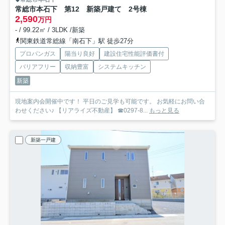
常総市本石下 第12 新築戸建て 2号棟
2,590
万円
- / 99.22㎡ / 3LDK /新築
関東鉄道常総線「南石下」駅 徒歩27分
プロパンガス
陽当り良好
建設住宅性能評価書付
バリアフリー
収納豊富
システムキッチン
新築
現地案内会開催中です！ 平日のご見学も可能です。 お気軽にお問い合
わせください♪ 【リアライズ不動産】 ☎0297-8...
もっと見る
新築一戸建