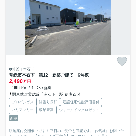
常総市本石下
常総市本石下 第12 新築戸建て 6号棟
2,490
万円
- / 98.82㎡ / 4LDK /新築
関東鉄道常総線「南石下」駅 徒歩27分
プロパンガス
陽当り良好
建設住宅性能評価書付
バリアフリー
収納豊富
ウォークインクロゼット
新築
現地案内会開催中です！ 平日のご見学も可能です。 お気軽にお問い合