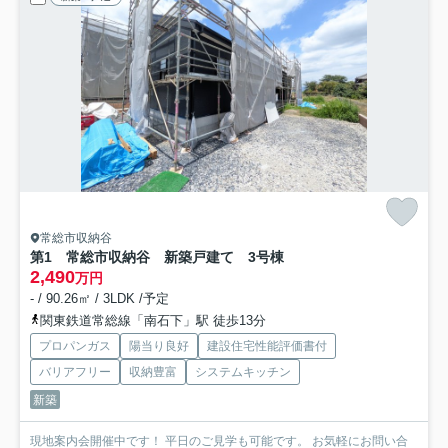
常総市収納谷
第1 常総市収納谷 新築戸建て 3号棟
2,490
万円
- / 90.26㎡ / 3LDK /予定
関東鉄道常総線「南石下」駅 徒歩13分
プロパンガス
陽当り良好
建設住宅性能評価書付
バリアフリー
収納豊富
システムキッチン
新築
現地案内会開催中です！ 平日のご見学も可能です。 お気軽にお問い合