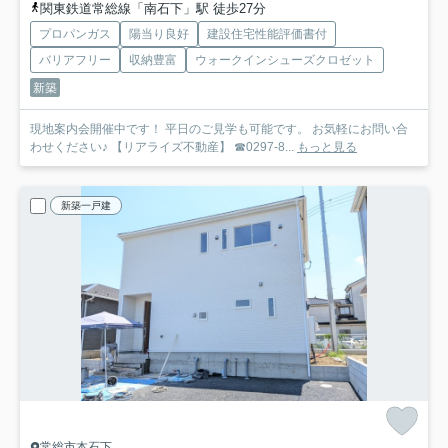
関東鉄道常総線「南石下」駅 徒歩27分
プロパンガス
陽当り良好
建設住宅性能評価書付
バリアフリー
収納豊富
ウォークインシューズクロゼット
新築
現地案内会開催中です！ 平日のご見学も可能です。 お気軽にお問い合
わせください♪ 【リアライズ不動産】 ☎0297-8...
もっと見る
新築一戸建
常総市本石下