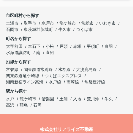
市区町村から探す
土浦市
取手市
水戸市
龍ケ崎市
常総市
いわき市
石岡市
東茨城郡茨城町
牛久市
つくば市
町名から探す
大字前田
本石下
小松
戸頭
赤塚
平須町
白羽
水海道諏訪町
南
直鮒
沿線から探す
常磐線
関東鉄道常総線
水郡線
大洗鹿島線
関東鉄道竜ケ崎線
つくばエクスプレス
湘南新宿ライン高海
水戸線
高崎線
常磐緩行線
駅から探す
水戸
龍ケ崎市
偕楽園
土浦
入地
荒川沖
牛久
高浜
羽鳥
石岡
株式会社リアライズ不動産