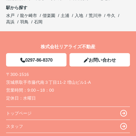
駅から探す
水戸
龍ケ崎市
偕楽園
土浦
入地
荒川沖
牛久
高浜
羽鳥
石岡
株式会社リアライズ不動産
0297-86-8370
お問い合わせ
〒300-1516
茨城県取手市藤代南３丁目11-2 増山ビル1-A
営業時間：
9:00～18：00
定休日：
水曜日
トップページ
スタッフ