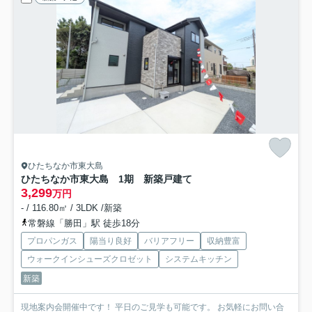
ひたちなか市東大島
ひたちなか市東大島 1期 新築戸建て
3,299
万円
- / 116.80㎡ / 3LDK /新築
常磐線「勝田」駅 徒歩18分
プロパンガス
陽当り良好
バリアフリー
収納豊富
ウォークインシューズクロゼット
システムキッチン
新築
現地案内会開催中です！ 平日のご見学も可能です。 お気軽にお問い合