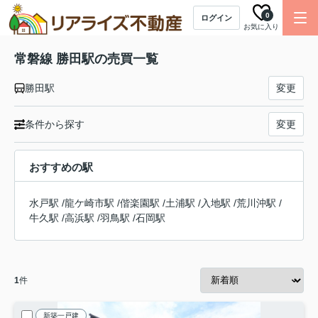
0
ログイン
お気に入り
常磐線 勝田駅の売買一覧
勝田駅
変更
条件から探す
変更
おすすめの駅
水戸駅
/
龍ケ崎市駅
/
偕楽園駅
/
土浦駅
/
入地駅
/
荒川沖駅
/
牛久駅
/
高浜駅
/
羽鳥駅
/
石岡駅
1
件
新築一戸建