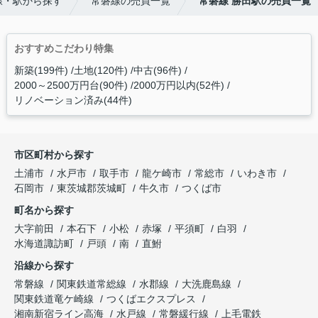
線・駅から探す
常磐線の売買一覧
常磐線 勝田駅の売買一覧
おすすめこだわり特集
新築(199件)
土地(120件)
中古(96件)
2000～2500万円台(90件)
2000万円以内(52件)
リノベーション済み(44件)
市区町村から探す
土浦市
水戸市
取手市
龍ケ崎市
常総市
いわき市
石岡市
東茨城郡茨城町
牛久市
つくば市
町名から探す
大字前田
本石下
小松
赤塚
平須町
白羽
水海道諏訪町
戸頭
南
直鮒
沿線から探す
常磐線
関東鉄道常総線
水郡線
大洗鹿島線
関東鉄道竜ケ崎線
つくばエクスプレス
湘南新宿ライン高海
水戸線
常磐緩行線
上毛電鉄