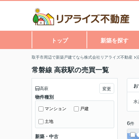
トップ
新築を探す
取手市周辺で新築戸建てなら株式会社リアライズ不動産
常磐線 高萩駅の売買一覧
お
高萩
変更
物件種別
水
マンション
戸建
土地
6
件
新築・中古