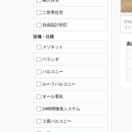
輸入住宅
二世帯住宅
現地
自由設計対応
【リア
設備・仕様
高
メゾネット
ベランダ
バルコニー
ルーフバルコニー
オール電化
24時間換気システム
２面バルコニー