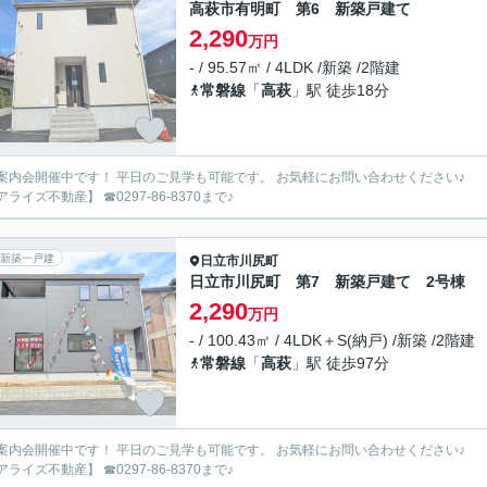
高萩市有明町 第6 新築戸建て
2,290
万円
- / 95.57㎡ / 4LDK /新築 /2階建
常磐線
「
高萩
」駅 徒歩18分
案内会開催中です！ 平日のご見学も可能です。 お気軽にお問い合わせください♪
ライズ不動産】 ☎0297-86-8370まで♪
新築一戸建
日立市
川尻町
日立市川尻町 第7 新築戸建て 2号棟
2,290
万円
- / 100.43㎡ / 4LDK＋S(納戸) /新築 /2階建
常磐線
「
高萩
」駅 徒歩97分
案内会開催中です！ 平日のご見学も可能です。 お気軽にお問い合わせください♪
ライズ不動産】 ☎0297-86-8370まで♪