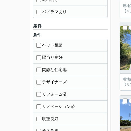
現地
【リア
パノラマあり
条件
条件
ペット相談
陽当り良好
閑静な住宅地
現地
デザイナーズ
【リア
リフォーム済
リノベーション済
眺望良好