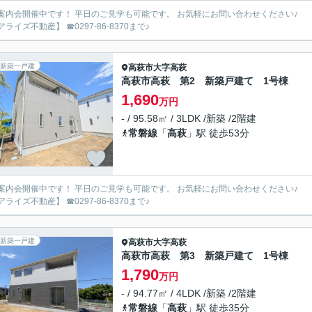
案内会開催中です！ 平日のご見学も可能です。 お気軽にお問い合わせください♪
ライズ不動産】 ☎0297-86-8370まで♪
新築一戸建
高萩市
大字高萩
高萩市高萩 第2 新築戸建て 1号棟
1,690
万円
- / 95.58㎡ / 3LDK /新築 /2階建
常磐線
「
高萩
」駅 徒歩53分
案内会開催中です！ 平日のご見学も可能です。 お気軽にお問い合わせください♪
ライズ不動産】 ☎0297-86-8370まで♪
新築一戸建
高萩市
大字高萩
高萩市高萩 第3 新築戸建て 1号棟
1,790
万円
- / 94.77㎡ / 4LDK /新築 /2階建
常磐線
「
高萩
」駅 徒歩35分