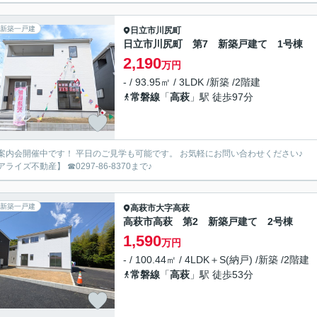
新築一戸建
日立市
川尻町
日立市川尻町 第7 新築戸建て 1号棟
2,190
万円
- / 93.95㎡ / 3LDK /新築 /2階建
常磐線
「
高萩
」駅 徒歩97分
案内会開催中です！ 平日のご見学も可能です。 お気軽にお問い合わせください♪
ライズ不動産】 ☎0297-86-8370まで♪
新築一戸建
高萩市
大字高萩
高萩市高萩 第2 新築戸建て 2号棟
1,590
万円
- / 100.44㎡ / 4LDK＋S(納戸) /新築 /2階建
常磐線
「
高萩
」駅 徒歩53分