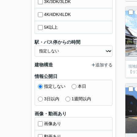
3K/3DK/3LDK
4K/4DK/4LDK
5K以上
駅・バス停からの時間
建物構造
追加する
現地
【リア
情報公開日
指定しない
本日
3日以内
1週間以内
画像・動画あり
画像あり
動画あり