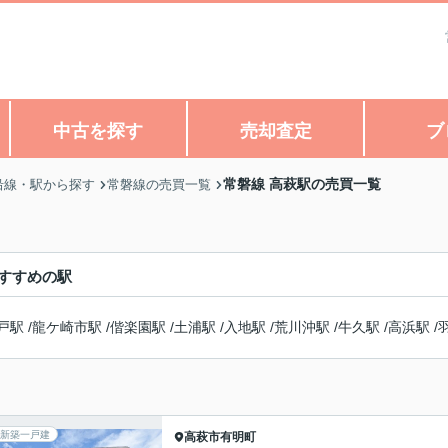
中古を探す
売却査定
ブ
常磐線 高萩駅の売買一覧
沿線・駅から探す
常磐線の売買一覧
すすめの駅
戸駅
/
龍ケ崎市駅
/
偕楽園駅
/
土浦駅
/
入地駅
/
荒川沖駅
/
牛久駅
/
高浜駅
/
新築一戸建
高萩市
有明町