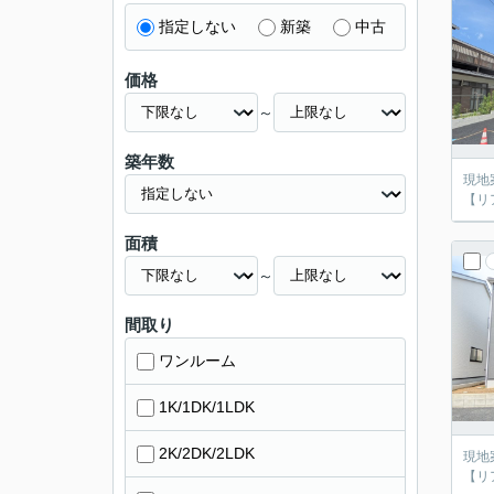
指定しない
新築
中古
価格
～
築年数
現地
【リア
面積
～
間取り
ワンルーム
1K/1DK/1LDK
2K/2DK/2LDK
現地
【リア