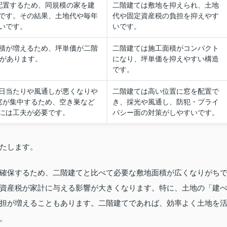
配置するため、同規模の家を建
二階建ては敷地を抑えられ、土地
です。その結果、土地代や毎年
代や固定資産税の負担を抑えやす
いです。
いです。
積が増えるため、坪単価が二階
二階建ては施工面積がコンパクト
向があります。
になり、坪単価を抑えやすい構造
です。
日当たりや風通しが悪くなりや
二階建ては高い位置に窓を配置で
窓が集中するため、空き巣など
き、採光や風通し、防犯・プライ
には工夫が必要です。
バシー面の対策がしやすいです。
たします。
確保するため、二階建てと比べて必要な敷地面積が広くなりがち
資産税が家計に与える影響が大きくなります。特に、土地の「建
担が増えることもあります。二階建てであれば、効率よく土地を
。