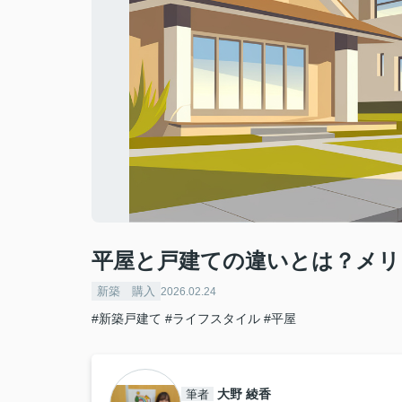
平屋と戸建ての違いとは？メ
新築 購入
2026.02.24
#新築戸建て
#ライフスタイル
#平屋
大野 綾香
筆者